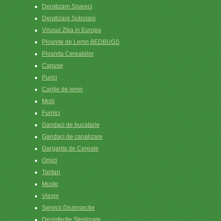
Deratizare Soareci
Deratizare Sobolani
Virusul Zika in Europa
Plosnite de Lemn BEDBUGS
Plosnita Cerealelor
Capuse
Purici
Cariile de lemn
Molii
Furnici
Gandaci de bucatarie
Gandaci de canalizare
Gargarita de Cereale
Omizi
Tantari
Muste
Viespi
Servicii Dezinsectie
Dezinfectie Sterilizare