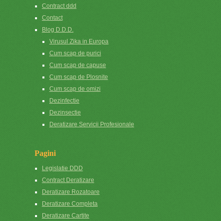
Contract ddd
Contact
Blog D.D.D.
Virusul Zika in Europa
Cum scap de purici
Cum scap de capuse
Cum scap de Plosnite
Cum scap de omizi
Dezinfectie
Dezinsectie
Deratizare Servicii Profesionale
Pagini
Legislatie DDD
Contract Deratizare
Deratizare Rozatoare
Deratizare Completa
Deratizare Cartite