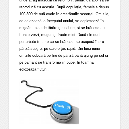
unde atrag masculii cu feromoni, pentru ca apoi să se
reproducă cu aceştia. După copulaţie, femelele depun
100-300 de ouă ovale în crestăturile scoarţei. Omizile,
ce eclozează la începutul anului, se deplasează în
mişcări tipice de târâre şi unduire, şi se hrănesc cu
frunze verzi, muguri şi fructe mici. Dacă ele sunt
perturbate în timp ce se hrănesc, se acoperă într-o
pânză subţire, pe care o ţes rapid. Din luna iunie
omizile coboară pe fire de pânză până ajung pe sol şi
pe pământ se transformă în pupe. In toamnă
eclozează fluturii.