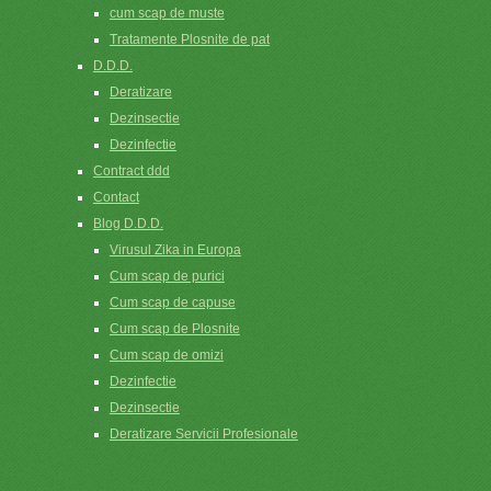
cum scap de muste
Tratamente Plosnite de pat
D.D.D.
Deratizare
Dezinsectie
Dezinfectie
Contract ddd
Contact
Blog D.D.D.
Virusul Zika in Europa
Cum scap de purici
Cum scap de capuse
Cum scap de Plosnite
Cum scap de omizi
Dezinfectie
Dezinsectie
Deratizare Servicii Profesionale