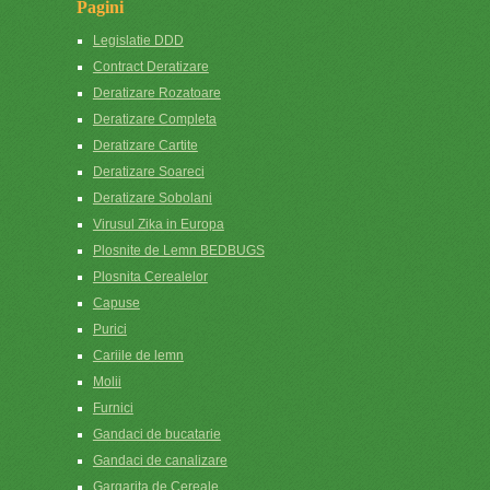
Pagini
Legislatie DDD
Contract Deratizare
Deratizare Rozatoare
Deratizare Completa
Deratizare Cartite
Deratizare Soareci
Deratizare Sobolani
Virusul Zika in Europa
Plosnite de Lemn BEDBUGS
Plosnita Cerealelor
Capuse
Purici
Cariile de lemn
Molii
Furnici
Gandaci de bucatarie
Gandaci de canalizare
Gargarita de Cereale