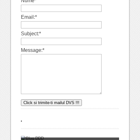
Nume
*
Email:
*
Subject:
*
Message:
*
insecticide