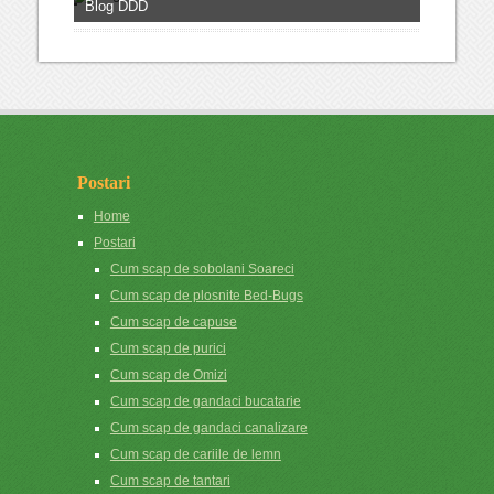
Blog DDD
Postari
Home
Postari
Cum scap de sobolani Soareci
Cum scap de plosnite Bed-Bugs
Cum scap de capuse
Cum scap de purici
Cum scap de Omizi
Cum scap de gandaci bucatarie
Cum scap de gandaci canalizare
Cum scap de cariile de lemn
Cum scap de tantari