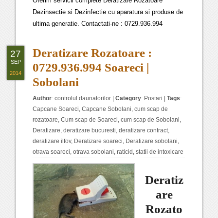
Oferim servicii complete Deratizare Rozatoare
Dezinsectie si Dezinfectie cu aparatura si produse de
ultima generatie. Contactati-ne : 0729.936.994
Deratizare Rozatoare :
27
SEP
0729.936.994 Soareci |
2014
Sobolani
Author
:
controlul daunatorilor
|
Category
:
Postari
|
Tags
:
Capcane Soareci
,
Capcane Sobolani
,
cum scap de
rozatoare
,
Cum scap de Soareci
,
cum scap de Sobolani
,
Deratizare
,
deratizare bucuresti
,
deratizare contract
,
deratizare ilfov
,
Deratizare soareci
,
Deratizare sobolani
,
otrava soareci
,
otrava sobolani
,
raticid
,
statii de intoxicare
Deratiz
are
Rozato