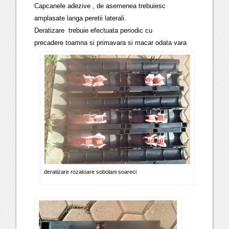
Capcanele adezive , de asemenea trebuiesc
amplasate langa peretii laterali.
Deratizare
trebuie efec
tua
ta periodic cu
precadere
toamna si primavara si macar odata vara
deratizare rozatoare sobolani soareci