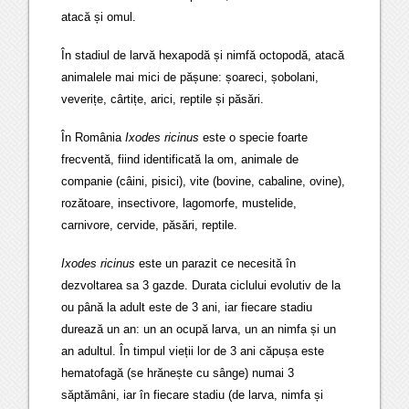
atacă și omul.
În stadiul de larvă hexapodă și nimfă octopodă, atacă
animalele mai mici de pășune: șoareci, șobolani,
veverițe, cârtițe, arici, reptile și păsări.
În România
Ixodes ricinus
este o specie foarte
frecventă, fiind identificată la om, animale de
companie (câini, pisici), vite (bovine, cabaline, ovine),
rozătoare, insectivore, lagomorfe, mustelide,
carnivore, cervide, păsări, reptile.
Ixodes ricinus
este un parazit ce necesită în
dezvoltarea sa 3 gazde. Durata ciclului evolutiv de la
ou până la adult este de 3 ani, iar fiecare stadiu
durează un an: un an ocupă larva, un an nimfa și un
an adultul. În timpul vieții lor de 3 ani căpușa este
hematofagă (se hrănește cu sânge) numai 3
săptămâni, iar în fiecare stadiu (de larva, nimfa și