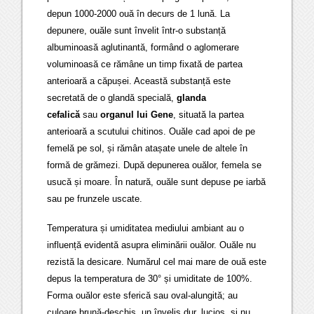
depun 1000-2000 ouă în decurs de 1 lună. La
depunere, ouăle sunt învelit într-o substanță
albuminoasă aglutinantă, formând o aglomerare
voluminoasă ce rămâne un timp fixată de partea
anterioară a căpușei. Această substanță este
secretată de o glandă specială,
glanda
cefalică
sau
organul lui Gene
, situată la partea
anterioară a scutului chitinos. Ouăle cad apoi de pe
femelă pe sol, și rămân atașate unele de altele în
formă de grămezi. După depunerea ouălor, femela se
usucă și moare. În natură, ouăle sunt depuse pe iarbă
sau pe frunzele uscate.
Temperatura și umiditatea mediului ambiant au o
influență evidentă asupra eliminării ouălor. Ouăle nu
rezistă la desicare. Numărul cel mai mare de ouă este
depus la temperatura de 30° și umiditate de 100%.
Forma ouălor este sferică sau oval-alungită; au
culoare brună-deschis, un înveliș dur, lucios, și nu