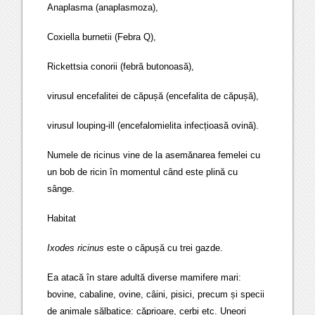
Anaplasma (anaplasmoza),
Coxiella burnetii (Febra Q),
Rickettsia conorii (febră butonoasă),
virusul encefalitei de căpușă (encefalita de căpușă),
virusul louping-ill (encefalomielita infecțioasă ovină).
Numele de ricinus vine de la asemănarea femelei cu
un bob de ricin în momentul când este plină cu
sânge.
Habitat
Ixodes ricinus
este o căpușă cu trei gazde.
Ea atacă în stare adultă diverse mamifere mari:
bovine, cabaline, ovine, câini, pisici, precum și specii
de animale sălbatice: căprioare, cerbi etc. Uneori