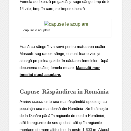
Femela se fixează pe gazdă și suge sânge timp de 5-
14 zile, timp în care, se împerechează.
capuse le acuplare
Hrană cu sânge îi va servi pentru maturarea ouălor.
Masculii sug rareori sânge; ei sunt foarte vioi și
aleargă pe pielea gazdei în căutarea femelelor. După
depunerea ouălor, femela moare.
Masculii mor
imediat după acuplare.
Capuse Răspândirea în România
Ixodes ricinus
este cea mai răspândită specie și cu
populația cea mai densă din România. Se întâlnește
de la Dunăre până în regiunile de nord a României,
atât în regiunile de șes și deal, cât și în regiunile
montane de mare altitudine, la peste 1.600 m. Atacul