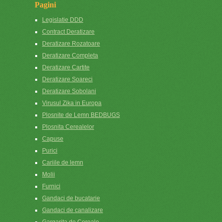
Pagini
Legislatie DDD
Contract Deratizare
Deratizare Rozatoare
Deratizare Completa
Deratizare Cartite
Deratizare Soareci
Deratizare Sobolani
Virusul Zika in Europa
Plosnite de Lemn BEDBUGS
Plosnita Cerealelor
Capuse
Purici
Cariile de lemn
Molii
Furnici
Gandaci de bucatarie
Gandaci de canalizare
Gargarita de Cereale