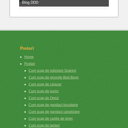
Blog DDD
Postari
Home
Postari
Cum scap de sobolani Soareci
Cum scap de plosnite Bed-Bugs
Cum scap de capuse
Cum scap de purici
Cum scap de Omizi
Cum scap de gandaci bucatarie
Cum scap de gandaci canalizare
Cum scap de cariile de lemn
Cum scap de tantari