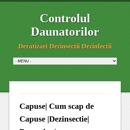
Controlul
Daunatorilor
Deratizari Dezinsectii Dezinfectii
Capuse| Cum scap de
Capuse |Dezinsectie|