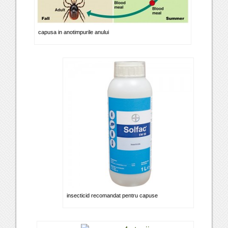
capusa in anotimpurile anului
insecticid recomandat pentru capuse