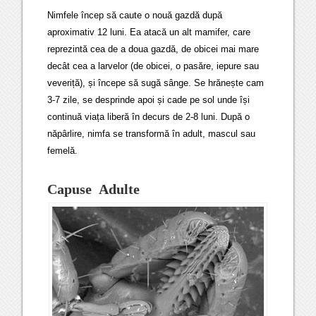
Nimfele încep să caute o nouă gazdă după
aproximativ 12 luni. Ea atacă un alt mamifer, care
reprezintă cea de a doua gazdă, de obicei mai mare
decât cea a larvelor (de obicei, o pasăre, iepure sau
veveriță), și începe să sugă sânge. Se hrănește cam
3-7 zile, se desprinde apoi și cade pe sol unde își
continuă viața liberă în decurs de 2-8 luni. După o
năpârlire, nimfa se transformă în adult, mascul sau
femelă.
Capuse Adulte