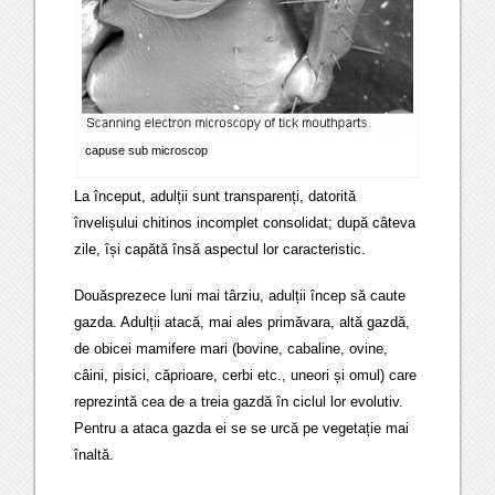
capuse sub microscop
La început, adulții sunt transparenți, datorită
învelișului chitinos incomplet consolidat; după câteva
zile, își capătă însă aspectul lor caracteristic.
Douăsprezece luni mai târziu, adulții încep să caute
gazda. Adulții atacă, mai ales primăvara, altă gazdă,
de obicei mamifere mari (bovine, cabaline, ovine,
câini, pisici, căprioare, cerbi etc., uneori și omul) care
reprezintă cea de a treia gazdă în ciclul lor evolutiv.
Pentru a ataca gazda ei se se urcă pe vegetație mai
înaltă.