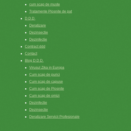
cum scap de muste
Tratamente Plosnite de pat
D.D.D.
Deratizare
Dezinsectie
Dezinfectie
Contract ddd
Contact
Blog D.D.D.
Virusul Zika in Europa
Cum scap de purici
Cum scap de capuse
Cum scap de Plosnite
Cum scap de omizi
Dezinfectie
Dezinsectie
Deratizare Servicii Profesionale