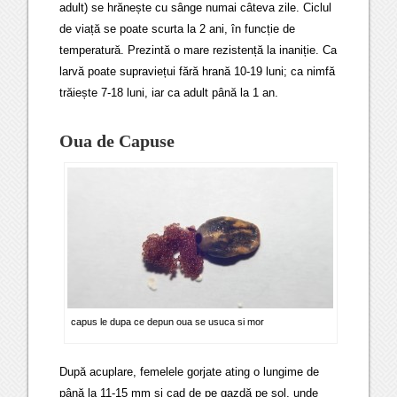
adult) se hrănește cu sânge numai câteva zile. Ciclul
de viață se poate scurta la 2 ani, în funcție de
temperatură. Prezintă o mare rezistență la inaniție. Ca
larvă poate supraviețui fără hrană 10-19 luni; ca nimfă
trăiește 7-18 luni, iar ca adult până la 1 an.
Oua de Capuse
capus le dupa ce depun oua se usuca si mor
După acuplare, femelele gorjate ating o lungime de
până la 11-15 mm și cad de pe gazdă pe sol, unde