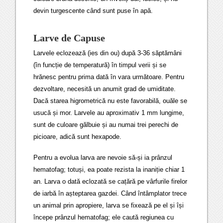
devin turgescente când sunt puse în apă.
Larve de Capuse
Larvele eclozează (ies din ou) după 3-36 săptămâni
(în funcție de temperatură) în timpul verii și se
hrănesc pentru prima dată în vara următoare. Pentru
dezvoltare, necesită un anumit grad de umiditate.
Dacă starea higrometrică nu este favorabilă, ouăle se
usucă și mor. Larvele au aproximativ 1 mm lungime,
sunt de culoare gălbuie și au numai trei perechi de
picioare, adică sunt hexapode.
Pentru a evolua larva are nevoie să-și ia prânzul
hematofag; totuși, ea poate rezista la inaniție chiar 1
an. Larva o dată eclozată se cațără pe vârfurile firelor
de iarbă în așteptarea gazdei. Când întâmplator trece
un animal prin apropiere, larva se fixează pe el și își
începe prânzul hematofag; ele caută regiunea cu