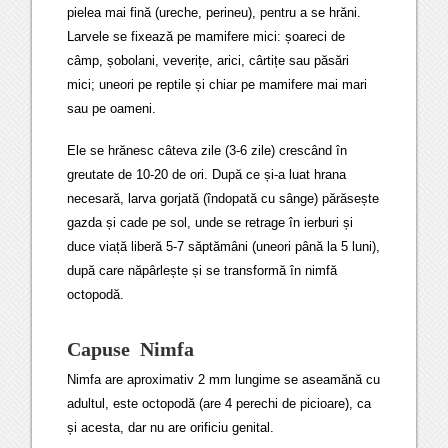
pielea mai fină (ureche, perineu), pentru a se hrăni.
Larvele se fixează pe mamifere mici: șoareci de
câmp, șobolani, veverițe, arici, cârtițe sau păsări
mici; uneori pe reptile și chiar pe mamifere mai mari
sau pe oameni.
Ele se hrănesc câteva zile (3-6 zile) crescând în
greutate de 10-20 de ori. După ce și-a luat hrana
necesară, larva gorjată (îndopată cu sânge) părăsește
gazda și cade pe sol, unde se retrage în ierburi și
duce viață liberă 5-7 săptămâni (uneori până la 5 luni),
după care năpârlește și se transformă în nimfă
octopodă.
Capuse Nimfa
Nimfa are aproximativ 2 mm lungime se aseamănă cu
adultul, este octopodă (are 4 perechi de picioare), ca
și acesta, dar nu are orificiu genital.