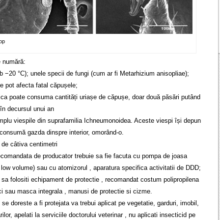
op
se numără:
ub −20 °C); unele specii de fungi (cum ar fi Metarhizium anisopliae);
re pot afecta fatal căpușele;
lica poate consuma cantități uriașe de căpușe, doar două păsări putând
în decursul unui an
mplu viespile din suprafamilia Ichneumonoidea. Aceste viespi își depun
și consumă gazda dinspre interior, omorând-o.
a de câtiva centimetri
 recomandata de producator trebuie sa fie facuta cu pompa de joasa
a low volume) sau cu atomizorul , aparatura specifica activitatii de DDD;
ie sa folositi echipament de protectie , recomandat costum polipropilena
i sau masca integrala , manusi de protectie si cizme.
e se doreste a fi protejata va trebui aplicat pe vegetatie, garduri, imobil,
lor, apelati la serviciile doctorului veterinar , nu aplicati insecticid pe