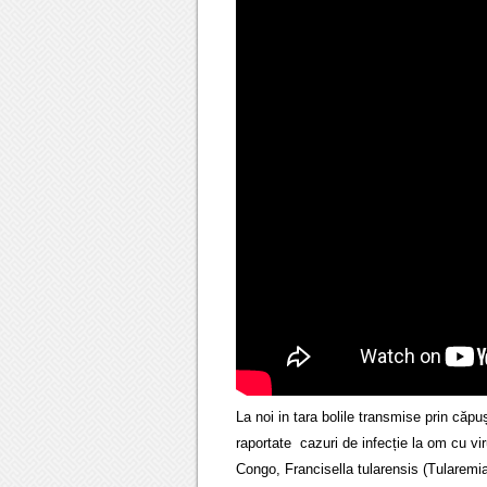
La noi in tara bolile transmise prin căpu
raportate cazuri de infecție la om cu vi
Congo, Francisella tularensis (Tularemia