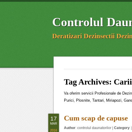
Controlul Daun
Deratizari Dezinsectii Dezin
Tag Archives:
Cari
Va oferim servicii Profesionale de Dezin
Purici, Plosnite, Tantari, Miriapozi, Gan
Cum scap de capuse
17
MAR
Author
:
controlul daunatorilor
|
Category
: 
2016