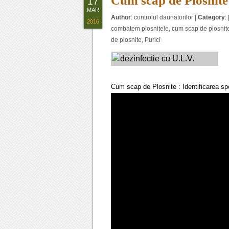
Cum scap de Plosnite
17
MAR
Author
:
controlul daunatorilor
|
Category
: 
2016
combatem plosnitele
,
cum scap de plosnit
de plosnite
,
Purici
Cum scap de Plosnite : Identificarea sp