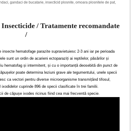
ndaci
,
gandaci de bucatarie
,
insecticid plosnite
,
omoara plosnitele de pat
,
 Insecticide / Tratamente recomandate
/
e insecte hematofage parazite supravietuiesc 2-3 ani iar pe perioada
e sunt un ordin de acarieni ectoparaziți ai reptilelor, păsărilor și
iu hematofag și intermitent, și cu o importanță deosebită din punct de
căpușelor poate determina leziuni grave ale tegumentului, unele specii
ervesc ca vectori pentru diverse microorganisme transmițând tifosul,
ixodidelor cuprinde 896 de specii clasificate în trei familii.
ecii de căpușe ixodes ricinus fiind cea mai frecventă specie.