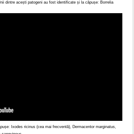
ii dintre acești patogeni au fost identificate și la căpușe: Borrelia
căpușe: Ixodes ricinus (cea mai frecventă), Dermacentor marginatus,
 sanguineus.