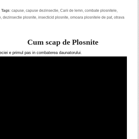
|
Tags
:
capuse
,
capuse dezinsectie
,
Carii de lemn
,
combate plosnitele
,
e
,
dezinsectie plosnite
,
insecticid plosnite
,
omoara plosnitele de pat
,
otrava
Cum scap de Plosnite
eciei e primul pas in combaterea daunatorului.