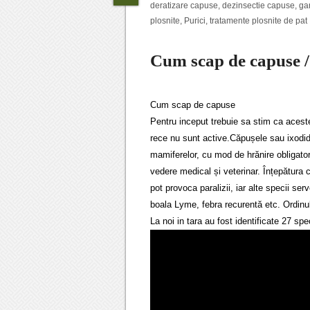
deratizare capuse
,
dezinsectie capuse
,
ga
plosnite
,
Purici
,
tratamente plosnite de pat
Cum scap de capuse /
Cum scap de capuse
Pentru inceput trebuie sa stim ca acest
rece nu sunt active.Căpușele sau ixodidel
mamiferelor, cu mod de hrănire obligator
vedere medical și veterinar. Înțepătura 
pot provoca paralizii, iar alte specii s
boala Lyme, febra recurentă etc. Ordinul 
La noi in tara au fost identificate 27 sp