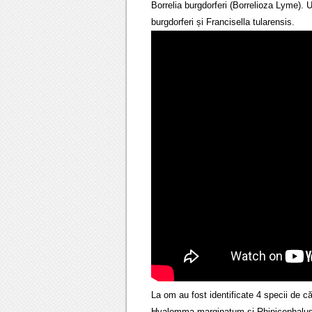
Borrelia burgdorferi (Borrelioza Lyme). Un
burgdorferi și Francisella tularensis.
La om au fost identificate 4 specii de 
Hyalomma marginatum și Rhipicephalus