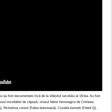
șe au fost documentate încă de la sfârșitul secolului al 19-lea. Au fost
rusul encefalitei de căpușă, virusul febrei hemoragice de Crimeea-
), Rickettsia conorii (Febra butunoasă), Coxiella burnetti (Febră Q),