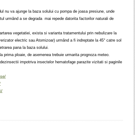
idul nu va ajunge la baza solului cu pompa de joasa presiune, unde
ul urmând a se degrada mai repede datorita factorilor naturali de
artarea vegetatiei, exista si varianta tratamentului prin nebulizare la
erizator electric sau Atomizoar) urmând a fi indreptate la 45° catre sol
trarea pana la baza solului.
 la prima ploaie, de asemenea trebuie urmarita prognoza meteo.
 dezinsectii impotriva insectelor hematofage parazite vizitati si paginile
use/
/
i/