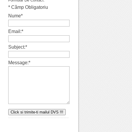
Formular De Contact.
*
Câmp Obligatoriu
Nume
*
Email:
*
Subject:
*
Message:
*