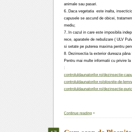
animale sau pasari.
6..Daca vegetatia este inalta, insectic
capusele se ascund de obicei, tratament
mediu;
7..In cazul in care este imposibila indep
rece, aparatele de nebulizare ( ULV Pulv
si setate pe puterea maxima pentru pene
8. Dezinsectia la exterior dureaza pâna
Pentru mai multe informatii cu privire la
:
controluldaunatorilor.ro/dezinsectie-cap
controluldaunatorilor.ro/plosnite-de-lemn
controluldaunatorilor.ro/dezinsectie-puric
Continue reading
>