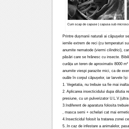
Cum scap de capuse | capusa sub microsc
Printre dușmanii naturali ai căpușelor 
iernile extrem de reci (cu temperaturi s
anumite nematode (viermi cilindrici), ca
păsări care se hrănesc cu insecte. Bibi
curăța un teren de aproximativ 8000 m² 
anumite viespi parazite mici, ca de exe
ouăle în corpul căpușelor, iar larvele î
1. Vegetatia, nu trebuie sa fie mai inalt
2. Aplicarea insecticidului dupa dilutia
presiune, cu un pulverizator U.L.V.(ultr
3.Indiferent de aparatura folosita trebu
, masca semi + ochelari cat mai ermetic
4.Insecticidul folosit la tratarea zonei c
5..In caz de infestare a animalelor, pasari