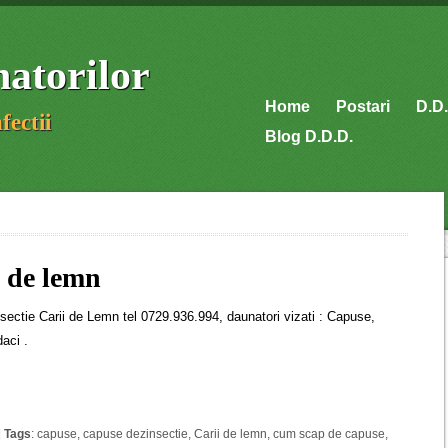
atorilor
Home
Postari
D.D.
fectii
Blog D.D.D.
i de lemn
sectie Carii de Lemn tel 0729.936.994, daunatori vizati : Capuse,
daci .
|
Tags
:
capuse
,
capuse dezinsectie
,
Carii de lemn
,
cum scap de capuse
,