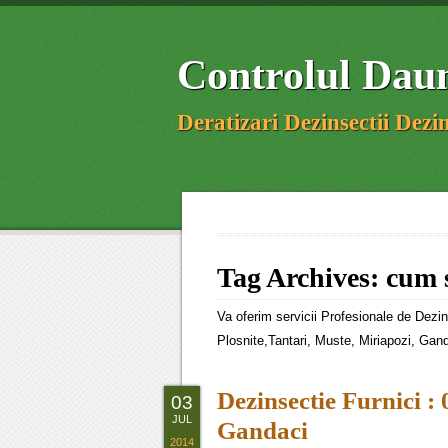
Controlul Daun
Deratizari Dezinsectii Dezin
Tag Archives:
cum s
Va oferim servicii Profesionale de Dezin
Plosnite,Tantari, Muste, Miriapozi, Gand
Dezinsectie Furnici :
03
JUL
Gandaci
2014