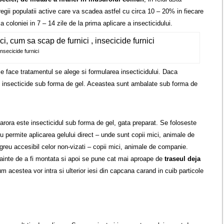
regii populatii active care va scadea astfel cu circa 10 – 20% in fiecare
coloniei in 7 – 14 zile de la prima aplicare a insecticidului.
insecicide furnici
 se face tratamentul se alege si formularea insecticidului. Daca
osi insecticide sub forma de gel. Aceastea sunt ambalate sub forma de
r carora este insecticidul sub forma de gel, gata preparat. Se foloseste
u permite aplicarea gelului direct – unde sunt copii mici, animale de
greu accesibil celor non-vizati – copii mici, animale de companie.
ainte de a fi montata si apoi se pune cat mai aproape de
traseul deja
acestea vor intra si ulterior iesi din capcana carand in cuib particole