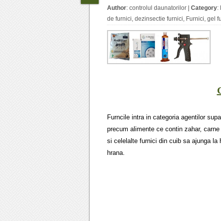
Author
:
controlul daunatorilor
|
Category
:
de furnici
,
dezinsectie furnici
,
Furnici
,
gel f
Furncile intra in categoria agentilor sup
precum alimente ce contin zahar, carne 
si celelalte furnici din cuib sa ajunga la
hrana.