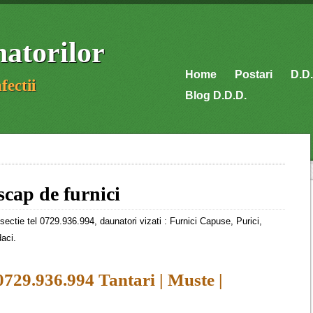
atorilor
Home
Postari
D.D.
fectii
Blog D.D.D.
cap de furnici
sectie tel 0729.936.994, daunatori vizati : Furnici Capuse, Purici,
aci.
 0729.936.994 Tantari | Muste |