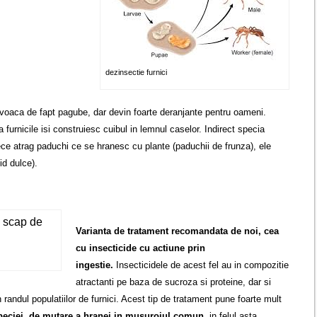
dezinsectie furnici
rovoaca de fapt pagube, dar devin foarte deranjante pentru oameni.
urnicile isi construiesc cuibul in lemnul caselor. Indirect specia
ece atrag paduchi ce se hranesc cu plante (paduchii de frunza), ele
id dulce).
Varianta de tratament recomandata de noi, cea
cu insecticide cu actiune prin
ingestie.
Insecticidele de acest fel au in compozitie
atractanti pe baza de sucroza si proteine, dar si
n randul populatiilor de furnici. Acest tip de tratament pune foarte mult
speciei, de mutare a hranei in musuroiul comun
, in felul asta