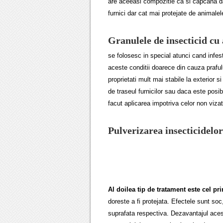
are aceeasi compozitie ca si capcana dar
furnici dar cat mai protejate de animalel
Granulele de insecticid cu
se folosesc in special atunci cand infesta
aceste conditii doarece din cauza prafului
proprietati mult mai stabile la exterio
de traseul furnicilor sau daca este posi
facut aplicarea impotriva celor non vizat
Pulverizarea insecticidelor
Al doilea tip de tratament este cel pr
doreste a fi protejata. Efectele sunt so
suprafata respectiva. Dezavantajul acest