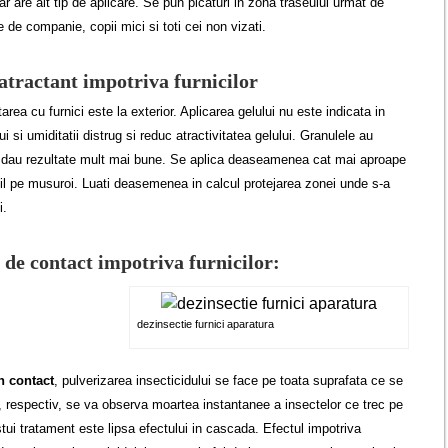
 are alt tip de aplicare. Se pun picaturi in zona traseului urmat de
e de companie, copii mici si toti cei non vizati.
 atractant impotriva furnicilor
rea cu furnici este la exterior. Aplicarea gelului nu este indicata in
 si umiditatii distrug si reduc atractivitatea gelului. Granulele au
r si dau rezultate mult mai bune. Se aplica deaseamenea cat mai aproape
bil pe musuroi. Luati deasemenea in calcul protejarea zonei unde s-a
i.
 de contact impotriva furnicilor:
dezinsectie furnici aparatura
in contact
, pulverizarea insecticidului se face pe toata suprafata ce se
c, respectiv, se va observa moartea instantanee a insectelor ce trec pe
ui tratament este lipsa efectului in cascada. Efectul impotriva