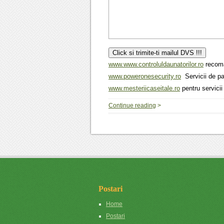
www.www.controluldaunatorilor.ro
recom
www.poweronesecurity.ro
Servicii de paz
www.mesteriicaseitale.ro
pentru servicii 
Continue reading
>
Postari
Home
Postari