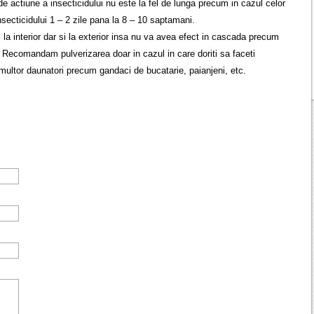
de actiune a insecticidului nu este la fel de lunga precum in cazul celor
insecticidului 1 – 2 zile pana la 8 – 10 saptamani.
 la interior dar si la exterior insa nu va avea efect in cascada precum
t. Recomandam pulverizarea doar in cazul in care doriti sa faceti
 multor daunatori precum gandaci de bucatarie, paianjeni, etc.