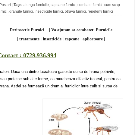
Postari
|
Tags
:
alunga furnicile
,
capcane furnici
,
combate furnici
,
cum scap
urnici
,
granule furnici
,
insecticide furnici
,
otrava furnici
,
repelenti furnici
Dezinsectie Furnici | Va ajutam sa combateti Furnicile
| tratamente | insecticide | capcane | aplicatoare |
Contact : 0729.936.994
aratori. Daca una dintre lucratoare gaseste surse de hrana potrivite,
sau proteine sub alte forme, ea marcheaza olfactiv traseul, pentru ca
 hrana. Astfel se formează un drum al furnicilor între cuib si sursa de