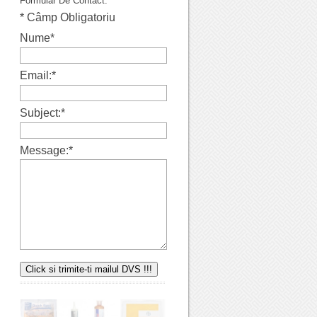
Formular De Contact.
*
Câmp Obligatoriu
Nume
*
Email:
*
Subject:
*
Message:
*