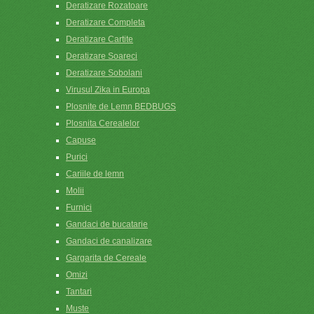
Deratizare Rozatoare
Deratizare Completa
Deratizare Cartite
Deratizare Soareci
Deratizare Sobolani
Virusul Zika in Europa
Plosnite de Lemn BEDBUGS
Plosnita Cerealelor
Capuse
Purici
Cariile de lemn
Molii
Furnici
Gandaci de bucatarie
Gandaci de canalizare
Gargarita de Cereale
Omizi
Tantari
Muste