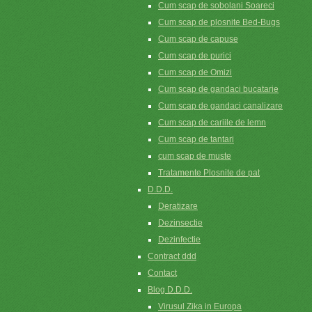
Cum scap de sobolani Soareci
Cum scap de plosnite Bed-Bugs
Cum scap de capuse
Cum scap de purici
Cum scap de Omizi
Cum scap de gandaci bucatarie
Cum scap de gandaci canalizare
Cum scap de cariile de lemn
Cum scap de tantari
cum scap de muste
Tratamente Plosnite de pat
D.D.D.
Deratizare
Dezinsectie
Dezinfectie
Contract ddd
Contact
Blog D.D.D.
Virusul Zika in Europa