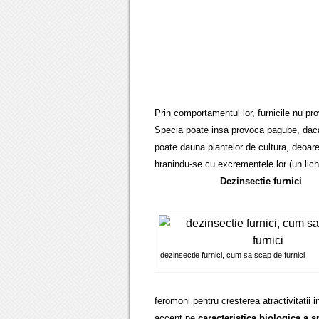
Prin comportamentul lor, furnicile nu p
Specia poate insa provoca pagube, daca f
poate dauna plantelor de cultura, deoar
hranindu-se cu excrementele lor (un lich
Dezinsectie furnici
dezinsectie furnici, cum sa scap de furnici
feromoni pentru cresterea atractivitatii i
accent pe
caracteristica biologica a 