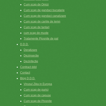
Cum scap de Omizi
Cum scap de gandaci bucatarie
Cum scap de gandaci canalizare
Cum scap de cariile de lemn
Cum scap de tantari
cum scap de muste
Tratamente Plosnite de pat
D.D.D.
Deratizare
Dezinsectie
Dezinfectie
Contract ddd
Contact
Blog D.D.D.
Virusul Zika in Europa
Cum scap de purici
Cum scap de capuse
Cum scap de Plosnite