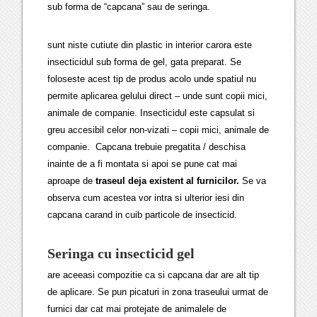
sub forma de “capcana” sau de seringa.
sunt niste cutiute din plastic in interior carora este
insecticidul sub forma de gel, gata preparat. Se
foloseste acest tip de produs acolo unde spatiul nu
permite aplicarea gelului direct – unde sunt copii mici,
animale de companie. Insecticidul este capsulat si
greu accesibil celor non-vizati – copii mici, animale de
companie. Capcana trebuie pregatita / deschisa
inainte de a fi montata si apoi se pune cat mai
aproape de
traseul deja existent al furnicilor.
Se va
observa cum acestea vor intra si ulterior iesi din
capcana carand in cuib particole de insecticid.
Seringa cu insecticid gel
are aceeasi compozitie ca si capcana dar are alt tip
de aplicare. Se pun picaturi in zona traseului urmat de
furnici dar cat mai protejate de animalele de