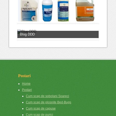
Blog DDD
Postari
Home
Postari
Cum scap de sobolani Soareci
Cum scap de plosnite Bed-Bugs
Cum scap de capuse
Cum scap de purici