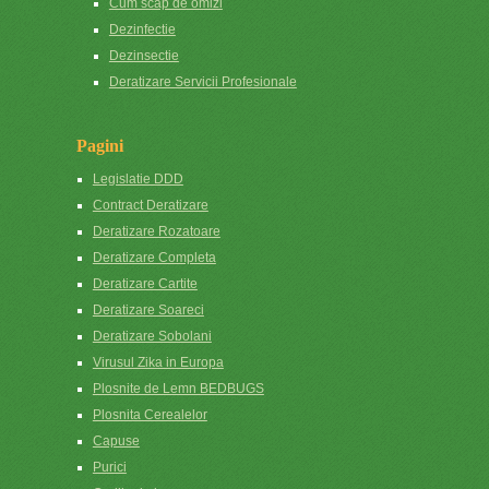
Cum scap de omizi
Dezinfectie
Dezinsectie
Deratizare Servicii Profesionale
Pagini
Legislatie DDD
Contract Deratizare
Deratizare Rozatoare
Deratizare Completa
Deratizare Cartite
Deratizare Soareci
Deratizare Sobolani
Virusul Zika in Europa
Plosnite de Lemn BEDBUGS
Plosnita Cerealelor
Capuse
Purici