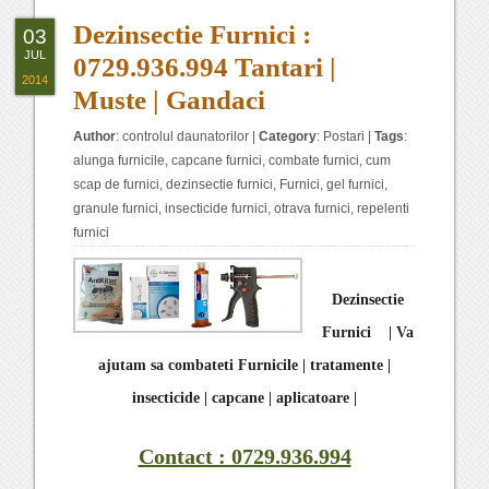
Dezinsectie Furnici :
03
JUL
0729.936.994 Tantari |
2014
Muste | Gandaci
Author
:
controlul daunatorilor
|
Category
:
Postari
|
Tags
:
alunga furnicile
,
capcane furnici
,
combate furnici
,
cum
scap de furnici
,
dezinsectie furnici
,
Furnici
,
gel furnici
,
granule furnici
,
insecticide furnici
,
otrava furnici
,
repelenti
furnici
Dezinsectie
Furnici | Va
ajutam sa combateti Furnicile | tratamente |
insecticide | capcane | aplicatoare |
Contact : 0729.936.994